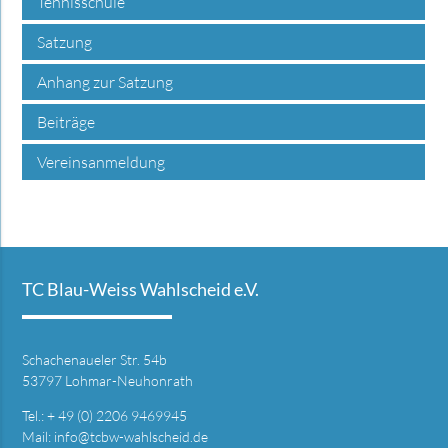
Tennisschule
Satzung
Anhang zur Satzung
Beiträge
Vereinsanmeldung
TC Blau-Weiss Wahlscheid e.V.
Schachenaueler Str. 54b
53797 Lohmar-Neuhonrath
Tel.: + 49 (0) 2206 9469945
Mail:
info@tcbw-wahlscheid.de