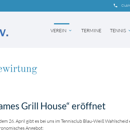
insert_phone
Club
VEREIN
TERMINE
TENNIS
expand_more
expand
ewirtung
ames Grill House“ eröffnet
 dem 26. April gibt es bei uns im Tennisclub Blau-Weiß Wahlscheid 
ronomisches Angebot: