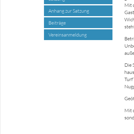
Mit 
Anhang zur Satzung
Gast
Wich
Beiträge
steh
Vereinsanmeldung
Betr
Unbe
auße
Die 
haus
Turf
Nugg
Geöf
Mit 
sond