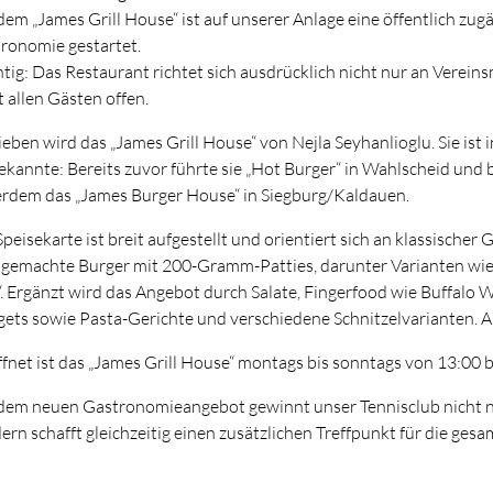
dem „James Grill House“ ist auf unserer Anlage eine öffentlich zug
ronomie gestartet.
tig: Das Restaurant richtet sich ausdrücklich nicht nur an Vereins
t allen Gästen offen.
ieben wird das „James Grill House“ von Nejla Seyhanlioglu. Sie ist 
kannte: Bereits zuvor führte sie „Hot Burger“ in Wahlscheid und b
rdem das „James Burger House“ in Siegburg/Kaldauen.
Speisekarte ist breit aufgestellt und orientiert sich an klassischer
gemachte Burger mit 200-Gramm-Patties, darunter Varianten wie „
“. Ergänzt wird das Angebot durch Salate, Fingerfood wie Buffalo W
ets sowie Pasta-Gerichte und verschiedene Schnitzelvarianten. 
fnet ist das „James Grill House“ montags bis sonntags von 13:00 
dem neuen Gastronomieangebot gewinnt unser Tennisclub nicht nu
ern schafft gleichzeitig einen zusätzlichen Treffpunkt für die gesa