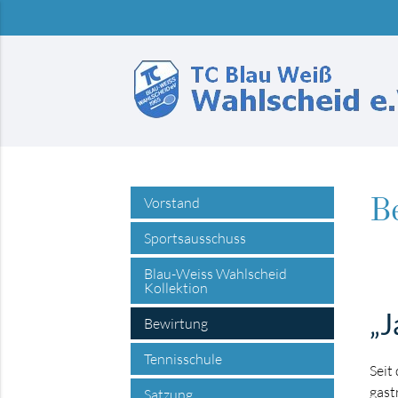
Suchbegriffe
Vorstand
B
Sportsausschuss
Blau-Weiss Wahlscheid
Kollektion
„J
Bewirtung
Tennisschule
Seit
gast
Satzung