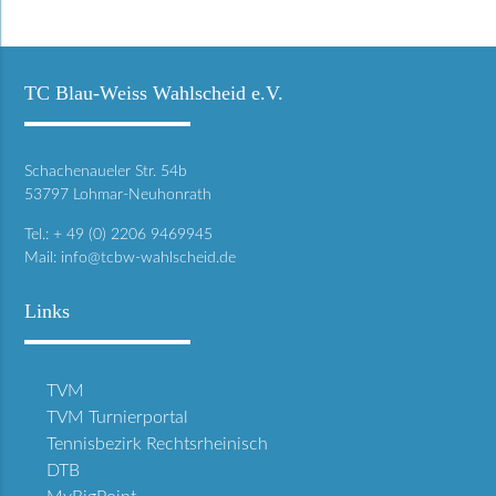
TC Blau-Weiss Wahlscheid e.V.
Schachenaueler Str. 54b
53797 Lohmar-Neuhonrath
Tel.: + 49 (0) 2206 9469945
Mail:
info@tcbw-wahlscheid.de
Links
TVM
TVM Turnierportal
Tennisbezirk Rechtsrheinisch
DTB