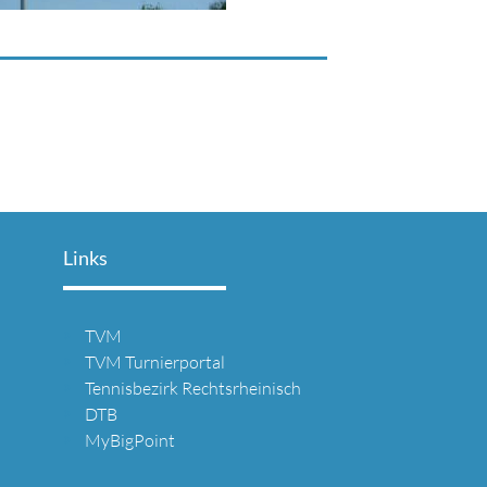
Links
TVM
TVM Turnierportal
Tennisbezirk Rechtsrheinisch
DTB
MyBigPoint