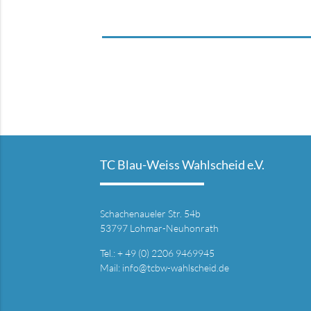
TC Blau-Weiss Wahlscheid e.V.
Schachenaueler Str. 54b
53797 Lohmar-Neuhonrath
Tel.: + 49 (0) 2206 9469945
Mail:
info@tcbw-wahlscheid.de