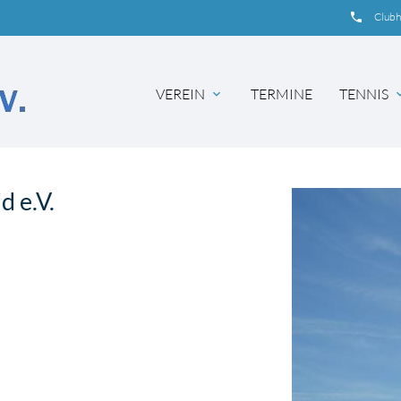
insert_phone
Club
VEREIN
TERMINE
TENNIS
expand_more
expand
 e.V.