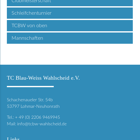
Clubmeisterschaft
Schleifchenturnier
TCBW von oben
Mannschaften
TC Blau-Weiss Wahlscheid e.V.
Schachenaueler Str. 54b
53797 Lohmar-Neuhonrath
Tel.: + 49 (0) 2206 9469945
Mail:
info@tcbw-wahlscheid.de
Links