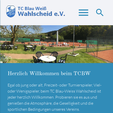
menu
search
Suchbegriffe
SUCHEN
Flutlicht können wir auch
Terrasse
Kommt einfach vorbei, macht eure eigenen Erfahrungen
Unsere neue Terrasse ist fertig, die Bestuhlung ist
und probiert aus wie es sich unter 3200 Watt LED-
eingetroffen und wartet darauf von euch eingeweiht zu
Herzlich Willkommen beim TCBW
Flutlicht spielen lässt.
werden. Da hat Karl-Heinz mit seinen fleißigen Helfern
bärenstarke und blitzschnelle Arbeit geleistet.
Egal ob jung oder alt, Freizeit- oder Turnierspieler, Viel-
oder Wenigspieler, beim TC Blau-Weiss Wahlscheid ist
jeder herzlich Willkommen. Probieren sie es aus und
genießen die Atmosphäre, die Geselligkeit und die
sportlichen Bedingungen unseres Vereins.