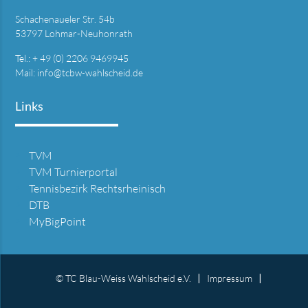
Schachenaueler Str. 54b
53797 Lohmar-Neuhonrath
Tel.: + 49 (0) 2206 9469945
Mail:
info@tcbw-wahlscheid.de
Links
TVM
TVM Turnierportal
Tennisbezirk Rechtsrheinisch
DTB
MyBigPoint
© TC Blau-Weiss Wahlscheid e.V.
Impressum